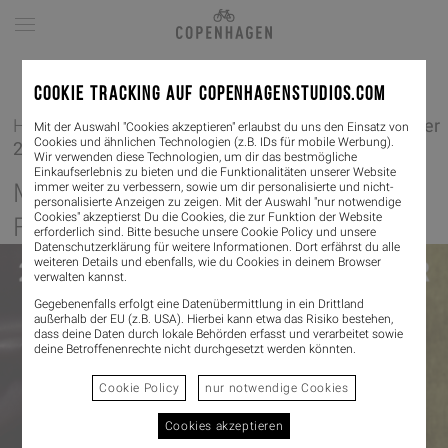
COOKIE TRACKING AUF COPENHAGENSTUDIOS.COM
Home
/
Events
/
Münster Season Opening: Fall/Winter
Mit der Auswahl "Cookies akzeptieren" erlaubst du uns den Einsatz von
Cookies und ähnlichen Technologien (z.B. IDs für mobile Werbung).
2025
Wir verwenden diese Technologien, um dir das bestmögliche
Einkaufserlebnis zu bieten und die Funktionalitäten unserer Website
MÜNSTER SEASON OPENING:
immer weiter zu verbessern, sowie um dir personalisierte und nicht-
personalisierte Anzeigen zu zeigen. Mit der Auswahl "nur notwendige
Cookies" akzeptierst Du die Cookies, die zur Funktion der Website
FALL/WINTER 2025
erforderlich sind. Bitte besuche unsere Cookie Policy und unsere
Datenschutzerklärung
für weitere Informationen. Dort erfährst du alle
weiteren Details und ebenfalls, wie du Cookies in deinem Browser
verwalten kannst.
Gegebenenfalls erfolgt eine Datenübermittlung in ein Drittland
außerhalb der EU (z.B. USA). Hierbei kann etwa das Risiko bestehen,
dass deine Daten durch lokale Behörden erfasst und verarbeitet sowie
deine Betroffenenrechte nicht durchgesetzt werden könnten.
Cookie Policy
nur notwendige Cookies
Cookies akzeptieren