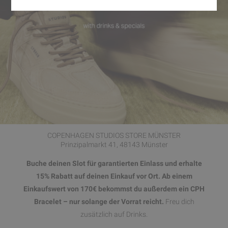
COPENHAGEN STUDIOS STORE MÜNSTER
Prinzipalmarkt 41, 48143 Münster
Buche deinen Slot für garantierten Einlass und erhalte
15% Rabatt auf deinen Einkauf vor Ort. Ab einem
Einkaufswert von 170€ bekommst du außerdem ein CPH
Bracelet – nur solange der Vorrat reicht.
Freu dich
zusätzlich auf Drinks.