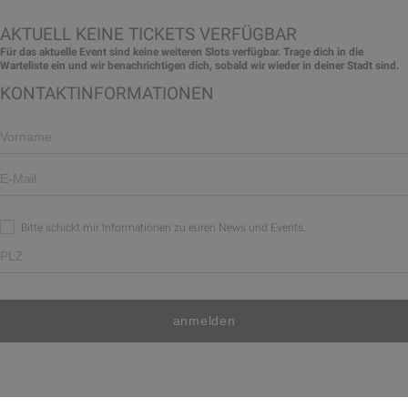
AKTUELL KEINE TICKETS VERFÜGBAR
Für das aktuelle Event sind keine weiteren Slots verfügbar. Trage dich in die
Warteliste ein und wir benachrichtigen dich, sobald wir wieder in deiner Stadt sind.
KONTAKTINFORMATIONEN
Bitte schickt mir Informationen zu euren News und Events.